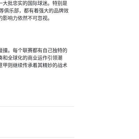
一大批忠实的国际球迷。特别是
兰等俱乐部，都有着强大的品牌效
的影响力依然不可忽视。
碰撞。每个联赛都有自己独特的
奏和全球化的商业运作引领潮
意甲则继续传承着其精妙的战术