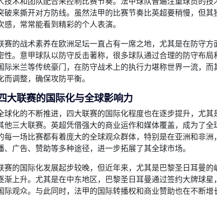
人技术和团队配合来控制比赛节奏。法甲球队普遍注重球员的技
突破来撕开对方防线。虽然法甲的比赛节奏比英超要稍慢，但其
次感，常常能看到精彩的个人表演。
联赛的战术素养在欧洲足坛一直占有一席之地，尤其是在防守方
密性。意甲球队以防守反击著称，很多球队通过合理的防守布局
国际米兰等传统豪门，在防守战术上的执行力堪称世界一流，而
化而调整，确保攻防平衡。
、四大联赛的国际化与全球影响力
全球化的不断推进，四大联赛的国际化程度也在逐步提升，尤其
其他三大联赛。英超凭借强大的商业运作和媒体覆盖，成为了全
的每一场比赛都有着庞大的全球观众群体，特别是在亚洲和非洲
播、广告、赞助等多种途径，进一步拓展了其全球市场。
联赛的国际化发展起步较晚，但近年来，尤其是巴黎圣日耳曼的
逐渐上升。尤其是在中东地区，巴黎圣日耳曼通过签约大牌球星
国际观众。与此同时，法甲的国际转播权和商业赞助也在不断增
。