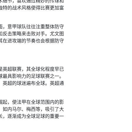
术细节，喜欢通过精妙的传球和
独特的战术风格使得比赛更加富
面，意甲球队往往注重整体防守
和反击策略来击败对手。尤文图
其在进攻端的节奏也会根据防守
是英超联赛，其全球化程度早已
球最具影响力的足球联赛之一。
，英超的球迷遍布全球。英超通
崛起，使法甲在全球范围内的影
，如内马尔、梅西等，吸引了大
长，逐渐成为全球足球的重要一