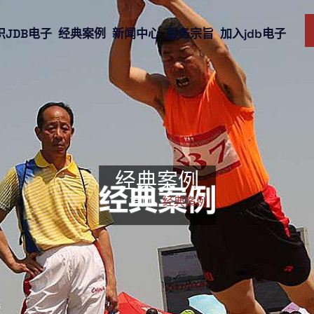
识JDB电子
经典案例
新闻中心
服务宗旨
加入jdb电子
经典案例
首页-
经典案例