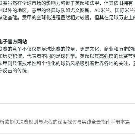
联赛虽然在全球市场的影响力略逊于英超和法甲，但其依旧拥有
洲以外的地区，意甲的经典球队如尤文图斯、AC米兰、国际米
球迷基础。意甲的全球化进程虽然相对较慢，但其在足球历史上
：
B电子官方网站
联赛的竞争不仅仅是足球比赛的较量，更是文化、商业和历史的
和历史积淀，代表着不同的足球哲学。英超以其高强度的比赛节
法甲则凭借技术性和个性化的球员风格吸引着世界各地的关注，
守反击的传统，
析欧协联决赛规则与流程的深度探讨与实践全景指南手册本篇