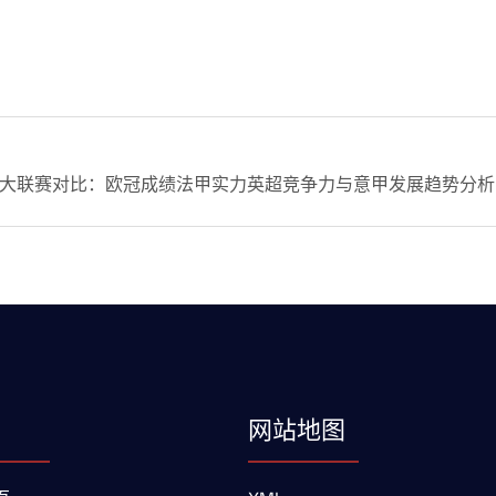
大联赛对比：欧冠成绩法甲实力英超竞争力与意甲发展趋势分析
网站地图