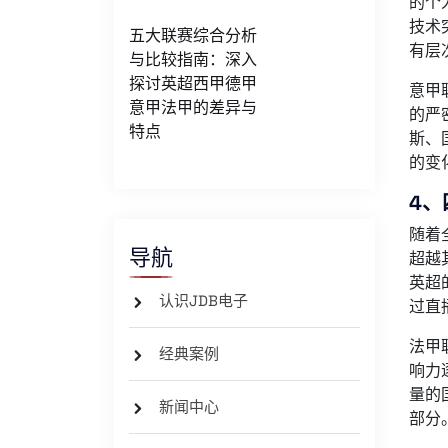
的个
技术
五大联赛综合分析
有层
与比较指南：深入
探讨英超西甲德甲
意甲
意甲法甲的差异与
的严
特点
斯、
的变
4
随着
导航
超越
英超
认识JDB电子
过直
法甲
经典案例
响力
量的
新闻中心
部分