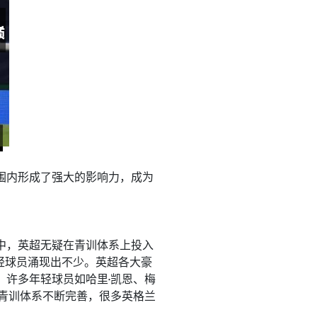
围内形成了强大的影响力，成为
中，英超无疑在青训体系上投入
轻球员涌现出不少。英超各大豪
，许多年轻球员如哈里·凯恩、梅
其青训体系不断完善，很多英格兰