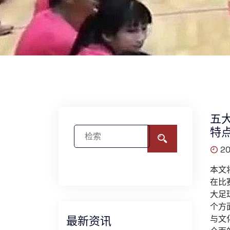
五
特
20
本文
在比
大足
个方
最新资讯
与文