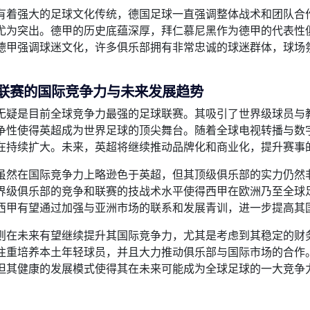
有着强大的足球文化传统，德国足球一直强调整体战术和团队合
尤为突出。德甲的历史底蕴深厚，拜仁慕尼黑作为德甲的代表性
德甲强调球迷文化，许多俱乐部拥有非常忠诚的球迷群体，球场
、联赛的国际竞争力与未来发展趋势
无疑是目前全球竞争力最强的足球联赛。其吸引了世界级球员与
争性使得英超成为世界足球的顶尖舞台。随着全球电视转播与数
在持续扩大。未来，英超将继续推动品牌化和商业化，提升赛事
虽然在国际竞争力上略逊色于英超，但其顶级俱乐部的实力仍然
界级俱乐部的竞争和联赛的技战术水平使得西甲在欧洲乃至全球
西甲有望通过加强与亚洲市场的联系和发展青训，进一步提高其
则在未来有望继续提升其国际竞争力，尤其是考虑到其稳定的财
注重培养本土年轻球员，并且大力推动俱乐部与国际市场的合作
但其健康的发展模式使得其在未来可能成为全球足球的一大竞争
：