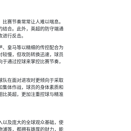
，比赛节奏常常让人难以喘息。
的结合。此外，英超的防守端通
攻进行反击。
萨、皇马等以精细的传控配合为
对较慢，但攻防转换迅速，球员
向于通过控球来掌控比赛节奏，
球队在面对进攻时更倾向于采取
和集体作战，球员的身体素质和
相比英超，更加注重控球与精准
入以及庞大的全球观众基础，使
物浦等，都拥有雄厚的财力，能