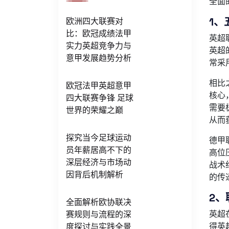
全面
1、
欧洲四大联赛对
比：欧冠成绩法甲
英超
实力英超竞争力与
英超
意甲发展趋势分析
常采
相比
欧冠法甲英超意甲
核心
四大联赛争锋 足球
需要
世界的荣耀之巅
从而
探究当今足球运动
德甲
员年薪居高不下的
高位
深层经济与市场动
战术
因背后机制解析
的传
2、
全面解析欧协联决
英超
赛规则与流程的深
得英
度探讨与实践全景