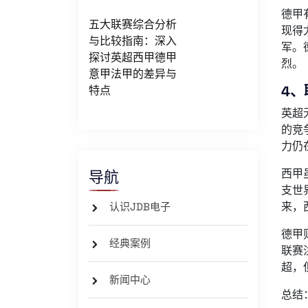
德甲
五大联赛综合分析
现得
与比较指南：深入
军。
探讨英超西甲德甲
烈。
意甲法甲的差异与
4
特点
英超
的竞
力仍
西甲
导航
支世
来，
认识JDB电子
德甲
经典案例
联赛
超，
新闻中心
总结